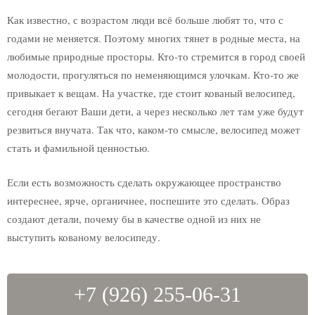
Вазы
Фоторамки
Как известно, с возрастом люди всё больше любят то, что с
Корзинки
годами не меняется. Поэтому многих тянет в родные места, на
Поющие чаши
любимые природные просторы. Кто-то стремится в город своей
Штопор
молодости, прогуляться по неменяющимся улочкам. Кто-то же
Сундуки
привыкает к вещам. На участке, где стоит кованый велосипед,
сегодня бегают Ваши дети, а через несколько лет там уже будут
Имитация оружия
резвиться внучата. Так что, каком-то смысле, велосипед может
Ножи
стать и фамильной ценностью.
Наконечники для стрел
Если есть возможность сделать окружающее пространство
Топоры
интереснее, ярче, органичнее, поспешите это сделать. Образ
Кованые подарки
создают детали, почему бы в качестве одной из них не
выступить кованому велосипеду.
Подарок на свадьбу
Сувениры
Подарок девушке
+7 (926) 255-06-31
Подарки на новый год
Подарки на 8 марта