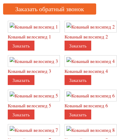
Лежанки для собак и кошек
Заказать обратный звонок
Стиль
Табуретки
Стеллаж
Кованый велосипед 1
Кованый велосипед 2
Пуфики
Заказать
Заказать
Кованые предметы интерьера
Перегородки
Кованый велосипед 3
Кованый велосипед 4
Торшеры
Заказать
Заказать
Панно
Полки
Светильники
Люстры
Кованый велосипед 5
Кованый велосипед 6
Карнизы
Заказать
Заказать
Гардины
Зеркала