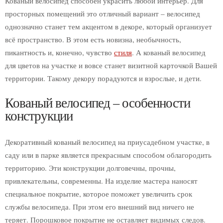
Кованый велосипед способен украсить любой интерьер. Для
Ящики для цветов
просторных помещений это отличный вариант – велосипед
Опоры для растений
однозначно станет тем акцентом в декоре, который организует
Стойки
всё пространство. В этом есть новизна, необычность,
пикантность и, конечно, чувство
стиля
. А кованый велосипед
Кованые ограждения
для цветов на участке и вовсе станет визитной карточкой Вашей
Забор
территории. Такому декору порадуются и взрослые, и дети.
Ворота
Калитки
Кованый велосипед – особенности
Балконы
конструкции
Решетки
Террасы
Декоративный кованый велосипед на приусадебном участке, в
Лестницы
саду или в парке является прекрасным способом облагородить
Ограждения для лестниц
территорию. Эти конструкции долговечны, прочны,
Перила для лестниц
привлекательны, современны. На изделие мастера наносят
Поручни
специальное покрытие, которое поможет увеличить срок
Двери
службы велосипеда. При этом его внешний вид ничего не
Ограды для могил
теряет. Порошковое покрытие не оставляет видимых следов.