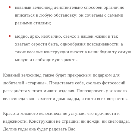
кованый велосипед действительно способен органично
Кованые изделия
вписаться в любую обстановку: он сочетаем с самыми
Аксессуары для камина
разными стилями;
Дровницы
Фигуры
модно, ярко, необычно, свежо: в нашей жизни и так
Собаки
хватает серости быта, однообразия повседневности, а
Орел
такие веселые конструкции вносят в наши будни ту самую
Герб
милую и необходимую яркость.
Вывески
Флюгер
Кованый велосипед также будет прекрасным подарком для
Факелы
любителей «старины». Представьте себе, сколько фотосессий
Замок
развернётся у этого милого изделия. Попозировать у кованого
Подсвечники
велосипеда явно захотят и домочадцы, и гости всех возрастов.
Часы
Рамы
Красота кованого велосипеда не уступает его прочности и
Клетка
надёжности. Конструкции не страшны ни дожди, ни снегопады.
Зонты
Долгие годы она будет радовать Вас.