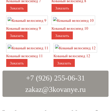
Кованый велосипед 7
Кованый велосипед 8
Подставки
Заказать
Заказать
Подставки для обуви
Подставки для зонтов
Подставки для цветов
Кованый велосипед 9
Кованый велосипед 10
Подставки под вино
Заказать
Заказать
Подставки под аквариум
Кованые изделия для цветов
Кованый велосипед 11
Кованый велосипед 12
Кашпо
Заказать
Заказать
Палисадники
Цветочницы
Клумбы
+7 (926) 255-06-31
Арки
zakaz@3kovanye.ru
Перголы
Шпалеры
Этажерки
Велосипед