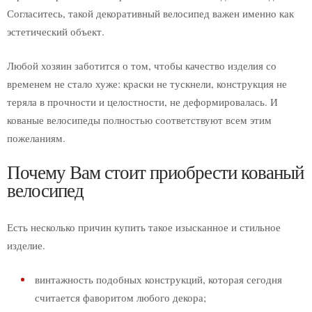
Согласитесь, такой декоративный велосипед важен именно как
Ковка для улицы
эстетический объект.
Козырьки и навесы
Крыльцо
Любой хозяин заботится о том, чтобы качество изделия со
Беседки
временем не стало хуже: краски не тускнели, конструкция не
Качели
теряла в прочности и целостности, не деформировалась. И
Барбекю
кованые велосипеды полностью соответствуют всем этим
Мангалы
пожеланиям.
Кованое дерево
Почему Вам стоит приобрести кованый
Лавочки для сада
велосипед
Скамейки
Фонари
Урны
Есть несколько причин купить такое изысканное и стильное
Мосты
изделие.
Колодец
винтажность подобных конструкций, которая сегодня
Вольеры для собак
считается фаворитом любого декора;
Костровая чаша