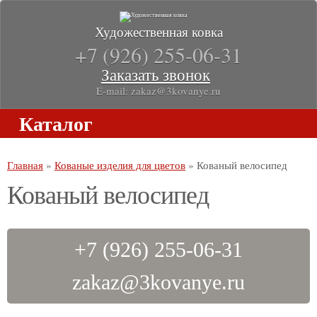
Художественная ковка
+7 (926) 255-06-31
Заказать звонок
E-mail: zakaz@3kovanye.ru
Каталог
Кованая мебель
Главная
Главная
»
Кованые изделия для цветов
»
Кованый велосипед
Кровати
Кузнецы
Кованый велосипед
Диваны
Наши услуги
Кухни
О кузнице
Столы
Стулья
+7 (926) 255-06-31
Контакты
Прихожая
zakaz@3kovanye.ru
Вешалки
Банкетки
Консоли