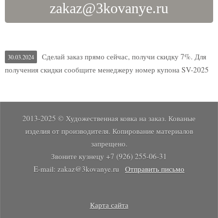
zakaz@3kovanye.ru
Подарки для мужчин
Подарки ручной работы
Декоративные подарки
Сделай заказ прямо сейчас, получи скидку 7%. Для
30.03.2024
Туалетные столики
получения скидки сообщите менеджеру номер купона SV-2025
Столик с зеркалом
Столики в стиле лофт
Кованый декор
2013-2025 © Художественная ковка на заказ. Кованые
Узоры
изделия от производителя. Копирование материалов
Волюты
запрещено.
Вензеля
Звоните кузнецу +7 (926) 255-06-31
Растения
E-mail: zakaz@3kovanye.ru
Отправить письмо
Розы
Листья
Виноград
Карта сайта
Сердца