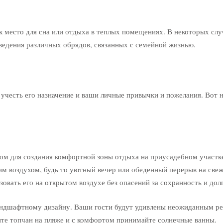
к место для сна или отдыха в теплых помещениях. В некоторых слу
оведения различных обрядов, связанных с семейной жизнью.
учесть его назначение и ваши личные привычки и пожелания. Вот н
ом для создания комфортной зоны отдыха на приусадебном участк
им воздухом, будь то уютный вечер или обеденный перерыв на свеж
зовать его на открытом воздухе без опасений за сохранность и дол
андшафтному дизайну. Ваши гости будут удивлены неожиданным р
вите топчан на пляже и с комфортом принимайте солнечные ванны.