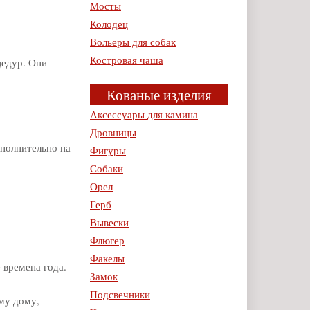
Мосты
Колодец
Вольеры для собак
Костровая чаша
цедур. Они
Кованые изделия
Аксессуары для камина
Дровницы
ополнительно на
Фигуры
Собаки
Орел
Герб
Вывески
Флюгер
Факелы
 времена года.
Замок
Подсвечники
ому дому,