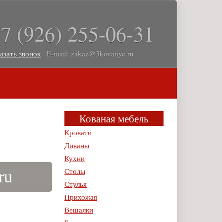
7 (926) 255-06-31
азать звонок
E-mail: zakaz@3kovanye.ru
Кованая мебель
Кровати
Диваны
Кухни
Столы
ru
Стулья
Прихожая
Вешалки