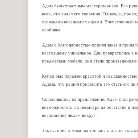
Адам был страстным мастером ковки. Его руки
всех, кто видел его творения. Однажды, прохо
сложными коваными узорами. Впечатленный мас
особняка.
Адам с благодарностью принял заказ и принялс
настоящему уникальное. Дни превратились в но
предметами мебели, они стали произведениями
Купец был поражен красотой и изысканностью 
Адама, что решил пригласить его стать его ли
Согласившись на предложение, Адам стал работ
возможностей. Но несмотря на богатство и из
восхищение людям вокруг.
Так история о кованом топчане стала не только