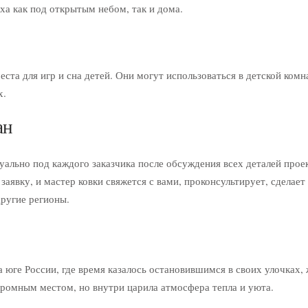
а как под открытым небом, так и дома.
ста для игр и сна детей. Они могут использоваться в детской комн
х.
ан
ально под каждого заказчика после обсуждения всех деталей проек
заявку, и мастер ковки свяжется с вами, проконсультирует, сделает
другие регионы.
 юге России, где время казалось остановившимся в своих улочках,
кромным местом, но внутри царила атмосфера тепла и уюта.