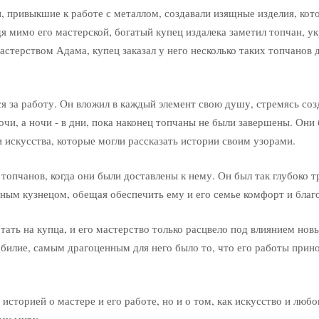
, привыкшие к работе с металлом, создавали изящные изделия, ко
дя мимо его мастерской, богатый купец издалека заметил топчан, 
терством Адама, купец заказал у него несколько таких топчанов д
я за работу. Он вложил в каждый элемент свою душу, стремясь соз
чи, а ночи - в дни, пока наконец топчаны не были завершены. Они
 искусства, которые могли рассказать истории своим узорами.
топчанов, когда они были доставлены к нему. Он был так глубоко 
чным кузнецом, обещая обеспечить ему и его семье комфорт и благ
ать на купца, и его мастерство только расцвело под влиянием нов
обилие, самым драгоценным для него было то, что его работы прин
 историей о мастере и его работе, но и о том, как искусство и любо