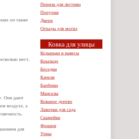
Перила для лестниц
Поручни
чаях он также
Двери
Ограды для могил
Ковка для улицы
Козырьки и навесы
есколько мест,
Крыльцо
Беседки
Качели
Барбекю
Мангалы
е. Они дают
Кованое дерево
ем воздухе, а
Лавочки для сада
говечность.
Скамейки
Фонари
ешением для
Урны