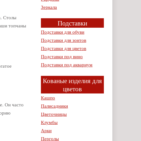
Зеркала
а. Столы
Подставки
наши топчаны
Подставки для обуви
Подставки для зонтов
Подставки для цветов
Подставки под вино
Подставки под аквариум
огатое
Кованые изделия для
цветов
Кашпо
е. Он часто
Палисадники
торию
Цветочницы
Клумбы
Арки
Перголы