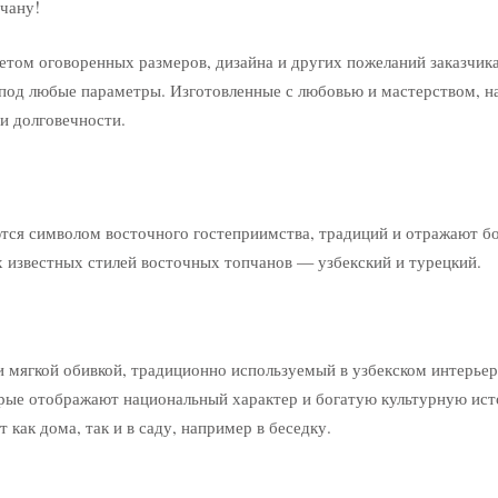
чану!
четом оговоренных размеров, дизайна и других пожеланий заказчик
под любые параметры. Изготовленные с любовью и мастерством, 
и долговечности.
тся символом восточного гостеприимства, традиций и отражают б
ых известных стилей восточных топчанов — узбекский и турецкий.
и мягкой обивкой, традиционно используемый в узбекском интерьер
рые отображают национальный характер и богатую культурную ис
как дома, так и в саду, например в беседку.