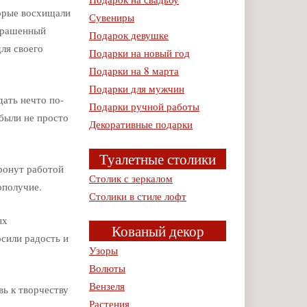
торые восхищали
Сувениры
украшенный
Подарок девушке
ля своего
Подарки на новый год
Подарки на 8 марта
Подарки для мужчин
дать нечто по-
Подарки ручной работы
 были не просто
Декоративные подарки
Туалетные столики
тронут работой
Столик с зеркалом
ополучие.
Столики в стиле лофт
ых
Кованый декор
осили радость и
Узоры
Волюты
Вензеля
вь к творчеству
Растения