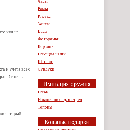
Часы
Рамы
Клетка
Зонты
Вазы
ате или на
Фоторамки
Корзинки
Поющие чаши
Штопор
Сундуки
та и учета всех
 расчёт цены.
Имитация оружия
Ножи
Наконечники для стрел
Топоры
 жил старый
Кованые подарки
Подарок на свадьбу