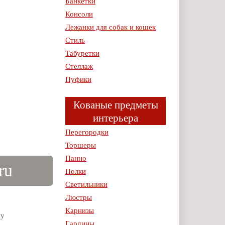
Банкетки
Консоли
Лежанки для собак и кошек
Стиль
Табуретки
Стеллаж
Пуфики
Кованые предметы
интерьера
Перегородки
Торшеры
Панно
ru
Полки
Светильники
Люстры
Карнизы
му
Гардины