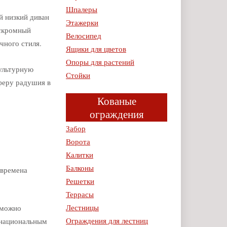
Шпалеры
й низкий диван
Этажерки
 скромный
Велосипед
чного стиля.
Ящики для цветов
Опоры для растений
культурную
Стойки
сферу радушия в
Кованые
ограждения
Забор
Ворота
Калитки
Балконы
 времена
Решетки
Террасы
Лестницы
 можно
Ограждения для лестниц
 национальным