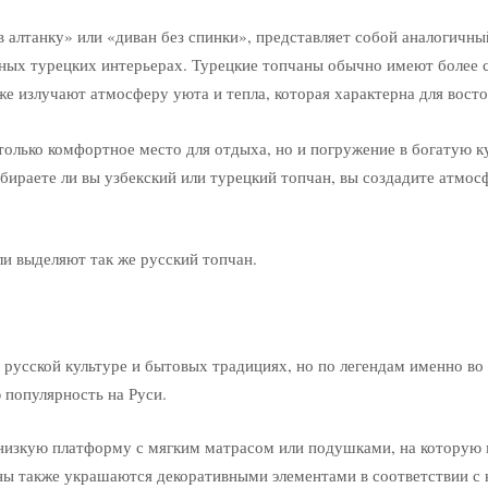
в алтанку» или «диван без спинки», представляет собой аналогичны
онных турецких интерьерах. Турецкие топчаны обычно имеют более
же излучают атмосферу уюта и тепла, которая характерна для восто
только комфортное место для отдыха, но и погружение в богатую 
ыбираете ли вы узбекский или турецкий топчан, вы создадите атмо
и выделяют так же русский топчан.
 русской культуре и бытовых традициях, но по легендам именно во
 популярность на Руси.
 низкую платформу с мягким матрасом или подушками, на которую
аны также украшаются декоративными элементами в соответствии с