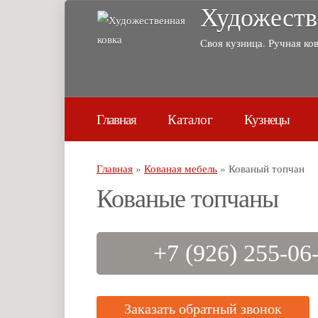
Художеств
Своя кузница. Ручная ков
Главная
Каталог
Кузнецы
Главная
»
Кованая мебель
»
Кованый топчан
Кованые топчаны
+7 (926) 255-06
Заказать обратный звонок