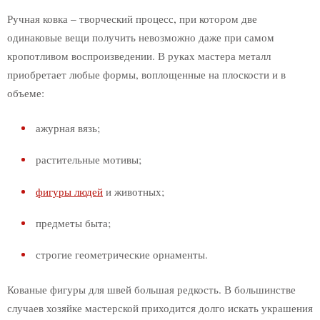
Ручная ковка – творческий процесс, при котором две
Ковка для улицы
одинаковые вещи получить невозможно даже при самом
Козырьки и навесы
кропотливом воспроизведении. В руках мастера металл
Крыльцо
приобретает любые формы, воплощенные на плоскости и в
Беседки
объеме:
Качели
Барбекю
ажурная вязь;
Мангалы
Кованое дерево
растительные мотивы;
Лавочки для сада
фигуры людей
и животных;
Скамейки
Фонари
предметы быта;
Урны
Мосты
строгие геометрические орнаменты.
Колодец
Вольеры для собак
Кованые фигуры для швей большая редкость. В большинстве
Костровая чаша
случаев хозяйке мастерской приходится долго искать украшения