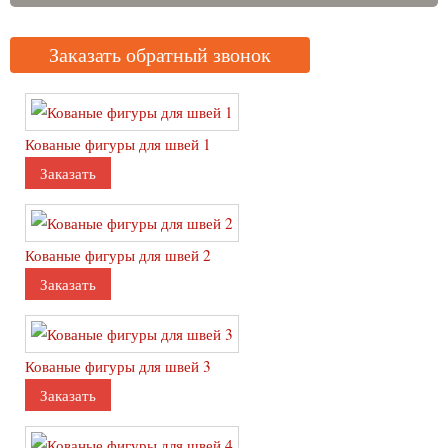
Лежанки для собак и кошек
Стиль
Заказать обратный звонок
Табуретки
Стеллаж
Пуфики
Кованые фигуры для швей 1
Заказать
Кованые предметы интерьера
Перегородки
Торшеры
Кованые фигуры для швей 2
Панно
Заказать
Полки
Светильники
Люстры
Карнизы
Кованые фигуры для швей 3
Гардины
Заказать
Зеркала