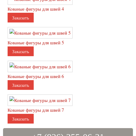
Подставки
Кованые фигуры для швей 4
Подставки для обуви
Заказать
Подставки для зонтов
Подставки для цветов
Подставки под вино
Кованые фигуры для швей 5
Подставки под аквариум
Заказать
Кованые изделия для цветов
Кашпо
Кованые фигуры для швей 6
Палисадники
Заказать
Цветочницы
Клумбы
Арки
Перголы
Кованые фигуры для швей 7
Шпалеры
Заказать
Этажерки
Велосипед