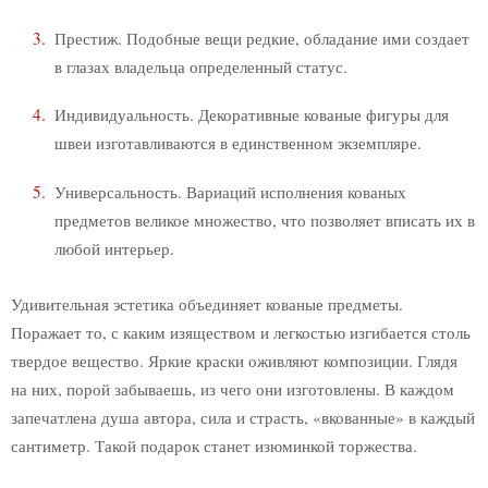
Вазы
Фоторамки
Престиж. Подобные вещи редкие, обладание ими создает
Корзинки
в глазах владельца определенный статус.
Поющие чаши
Штопор
Индивидуальность. Декоративные кованые фигуры для
Сундуки
швеи изготавливаются в единственном экземпляре.
Универсальность. Вариаций исполнения кованых
Имитация оружия
предметов великое множество, что позволяет вписать их в
Ножи
любой интерьер.
Наконечники для стрел
Топоры
Удивительная эстетика объединяет кованые предметы.
Поражает то, с каким изяществом и легкостью изгибается столь
Кованые подарки
твердое вещество. Яркие краски оживляют композиции. Глядя
Подарок на свадьбу
на них, порой забываешь, из чего они изготовлены. В каждом
Сувениры
запечатлена душа автора, сила и страсть, «вкованные» в каждый
Подарок девушке
сантиметр. Такой подарок станет изюминкой торжества.
Подарки на новый год
Подарки на 8 марта