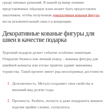
среди типовых решений. В нашей кузнице помимо
Кованые изделия
представленных образцов эскиз может быть предоставлен
Аксессуары для камина
заказчиком, чтобы полученная
декоративная кованая фигура
Дровницы
несла исключительный смысл и концепцию.
Фигуры
Декоративные кованые фигуры для
Собаки
швеи в качестве подарка
Орел
Герб
Вывески
Хороший подарок делает событие особенно памятным.
Флюгер
Открытие бизнеса или личный повод – кованые фигуры для
Факелы
швейной комнаты или ателье приятно удивят виновника
Замок
торжества. Такой презент имеет ряд неоспоримых достоинств:
Подсвечники
Долговечность. Металл сохраняет свои свойства и
Часы
внешний вид долгие годы.
Рамы
Клетка
Прочность. Разбить, погнуть и даже поцарапать кованое
Зонты
изделие крайне сложно, согласитесь.