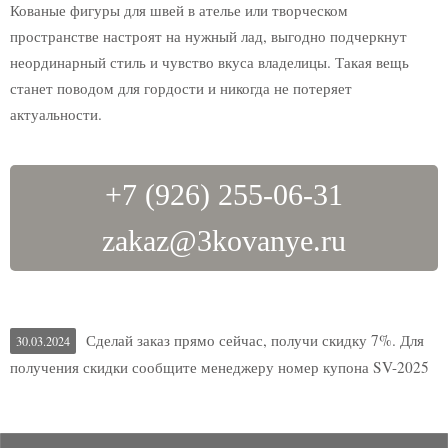
Кованые фигуры для швей в ателье или творческом
Подарки для мужчин
пространстве настроят на нужный лад, выгодно подчеркнут
Подарки ручной работы
неординарный стиль и чувство вкуса владелицы. Такая вещь
Декоративные подарки
станет поводом для гордости и никогда не потеряет
актуальности.
Туалетные столики
Столик с зеркалом
Столики в стиле лофт
+7 (926) 255-06-31
Кованый декор
zakaz@3kovanye.ru
Узоры
Волюты
Вензеля
Растения
Сделай заказ прямо сейчас, получи скидку 7%. Для
30.03.2024
Розы
получения скидки сообщите менеджеру номер купона SV-2025
Листья
Виноград
Сердца