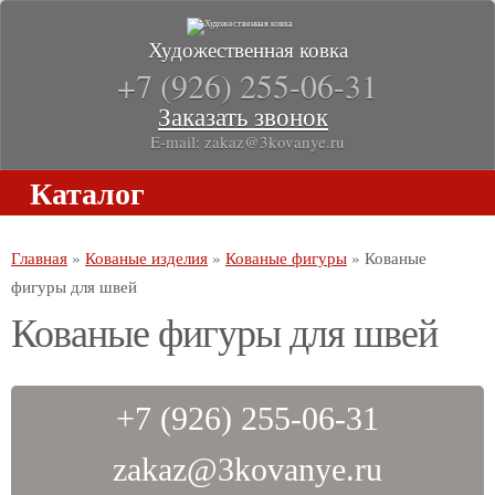
Художественная ковка
+7 (926) 255-06-31
Заказать звонок
E-mail: zakaz@3kovanye.ru
Каталог
Кованая мебель
Главная
Главная
»
Кованые изделия
»
Кованые фигуры
»
Кованые
Кровати
Кузнецы
фигуры для швей
Диваны
Наши услуги
Кованые фигуры для швей
Кухни
О кузнице
Столы
Стулья
Контакты
Прихожая
+7 (926) 255-06-31
Вешалки
zakaz@3kovanye.ru
Банкетки
Консоли