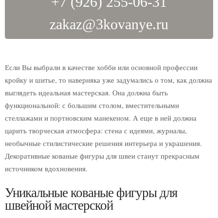
+7 (926) 255-06-31
Ящики для цветов
Опоры для растений
zakaz@3kovanye.ru
Стойки
Кованые ограждения
Если Вы выбрали в качестве хобби или основной профессии
Забор
кройку и шитье, то наверняка уже задумались о том, как должна
Ворота
выглядеть идеальная мастерская. Она должна быть
Калитки
функциональной: с большим столом, вместительными
Балконы
стеллажами и портновским манекеном. А еще в ней должна
Решетки
царить творческая атмосфера: стена с идеями, журналы,
Террасы
необычные стилистические решения интерьера и украшения.
Лестницы
Декоративные кованые фигуры для швеи станут прекрасным
Ограждения для лестниц
источником вдохновения.
Перила для лестниц
Поручни
Уникальные кованые фигуры для
Двери
швейной мастерской
Ограды для могил